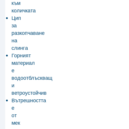
към
количката
Цип
за
разкопчаване
на
слинга
Горният
материал
е
водоотблъскващ
и
ветроустойчив
Вътрешността
е
от
мек