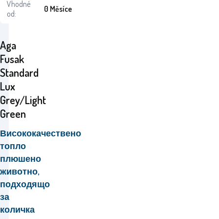
Vhodné
0 Měsíce
od:
Aga
Fusak
Standard
Lux
Grey/Light
Green
Висококачествено
топло
плюшено
животно,
подходящо
за
количка