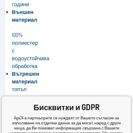
години
Външен
материал
:
100%
полиестер
с
водоустойчива
обработка
Вътрешен
материал
:
топъл
полар
Производител
Бисквитки и GDPR
Гаранция
:
Aga24 а партньорите се нуждаят от Вашето съгласие за
24
използване на отделни данни, за да могат, наред с други
месеца
неща, да Ви показват информация, свързана с Вашите
интереси чрез персонализиране на рекламите. Ще дадете