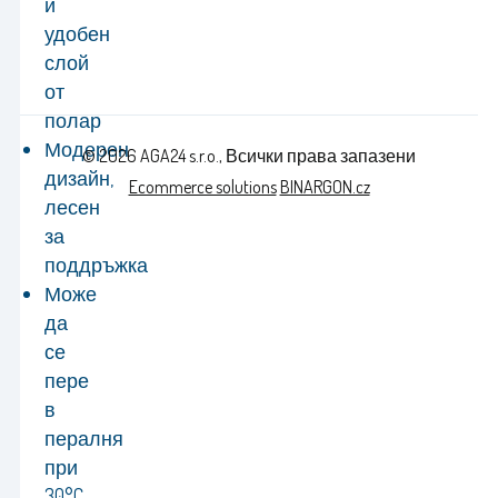
и
удобен
слой
от
полар
Модерен
© 2026 AGA24 s.r.o., Всички права запазени
дизайн,
Ecommerce solutions
BINARGON.cz
лесен
за
поддръжка
Може
да
се
пере
в
пералня
при
30°C