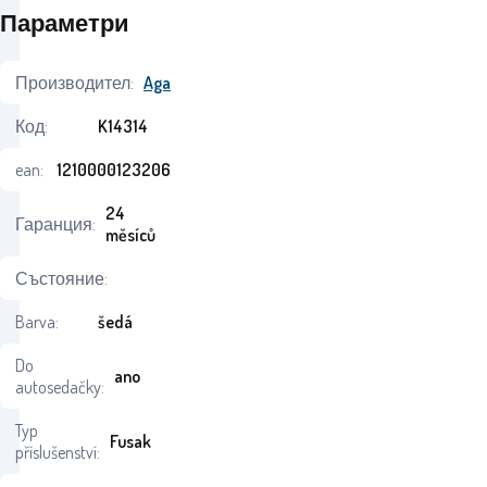
Параметри
Производител:
Aga
Код:
K14314
ean:
1210000123206
24
Гаранция:
měsíců
Състояние:
Barva:
šedá
Do
ano
autosedačky:
Typ
Fusak
příslušenství: