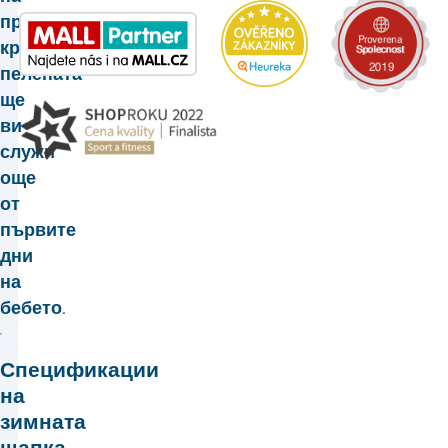
променливата
кройка
пелената
ще
ви
служи
още
от
първите
дни
на
бебето.
Спецификации
на
зимната
шапка