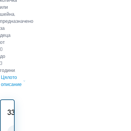
количка
или
шейна,
предназначено
за
деца
от
0
до
3
години.
Цялото
описание
33
EUR