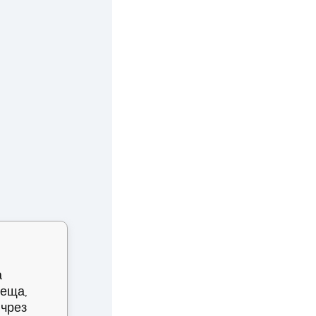
а
неща,
 чрез