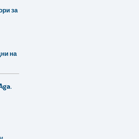
ори за
дни на
Aga.
ни