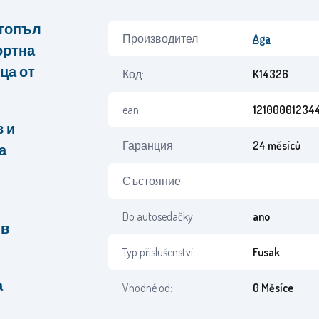
 топъл
Производител:
Aga
ортна
ца от
Код:
K14326
ean:
12100001234
в и
Гаранция:
24 měsíců
а
Състояние:
Do autosedačky:
ano
 в
Typ příslušenství:
Fusak
а
Vhodné od:
0 Měsíce