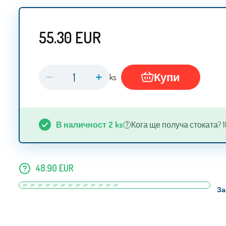
55.30
EUR
Купи
ks
В наличност
2
ks
Кога ще получа стоката? 10.
48.90
EUR
За