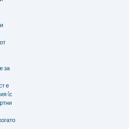
 и
от
е за
ст е
ия (с
ортни
когато