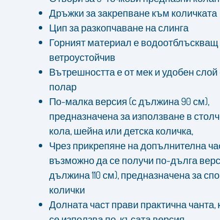
Дръжки за закрепване към количката
Цип за разкопчаване на слинга
Горният материал е водоотблъскващ
ветроустойчив
Вътрешността е от мек и удобен слой 
полар
По-малка версия (с дължина 90 см),
предназначена за използване в столч
кола, шейна или детска количка,
Чрез прикрепяне на допълнителна ча
възможно да се получи по-дълга верс
дължина 110 см), предназначена за сп
колички
Долната част прави практична чанта, 
се използва по-късата версия