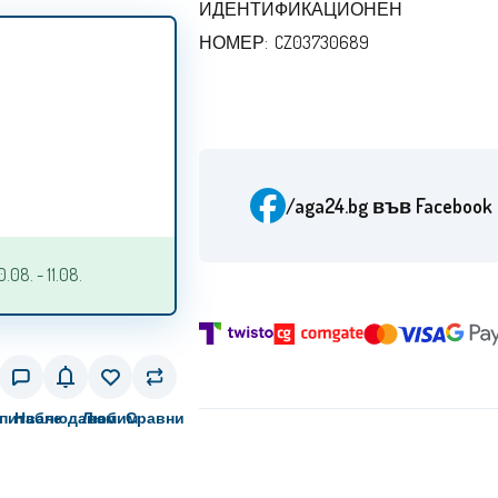
ИДЕНТИФИКАЦИОНЕН
НОМЕР: CZ03730689
/aga24.bg
във Facebook
08. - 11.08.
питване
Наблюдавам
Любим
Сравни