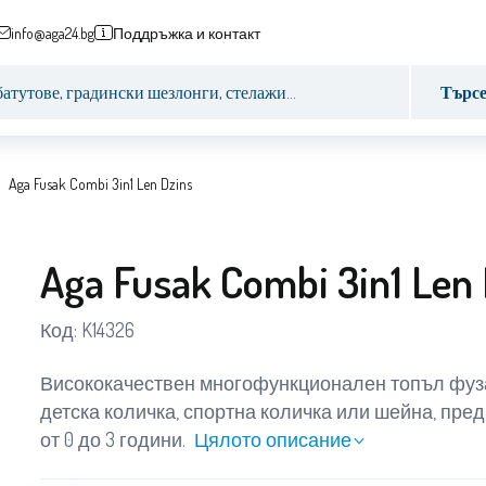
info@aga24.bg
Поддръжка и контакт
Търс
Aga Fusak Combi 3in1 Len Dzins
Aga Fusak Combi 3in1 Len 
Код:
K14326
Висококачествен многофункционален топъл фуз
детска количка, спортна количка или шейна, пре
от 0 до 3 години.
Цялото описание