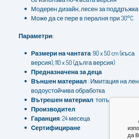
Модерен дизайн, лесен за поддръжка
Може да се пере в пералня при 30°C
Параметри:
Размери на чантата
: 90 x 50 cm (къса
версия), 110 x 50 (дълга версия)
Предназначена за деца
Външен материал
: Имитация на лен
водоустойчива обработка
Вътрешен материал
: топъл полар
Производител
Гаранция
: 24 месеца
Сертифициране
изпо
да В