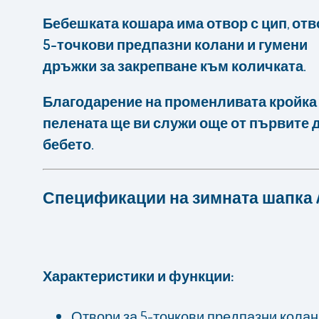
Бебешката кошара има отвор с цип
,
отв
5-точкови предпазни колани и гумени
дръжки за закрепване към количката.
Благодарение на променливата кройка
пелената ще ви служи още от първите 
бебето.
Спецификации на зимната шапка 
Характеристики и функции:
Отвори за 5-точкови предпазни кола