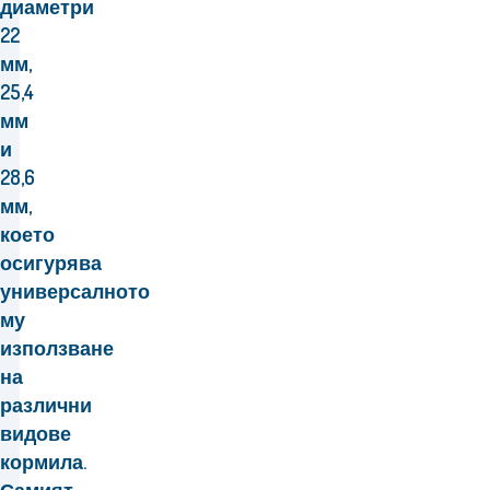
диаметри
22
мм,
25,4
мм
и
28,6
мм,
което
осигурява
универсалното
му
използване
на
различни
видове
кормила.