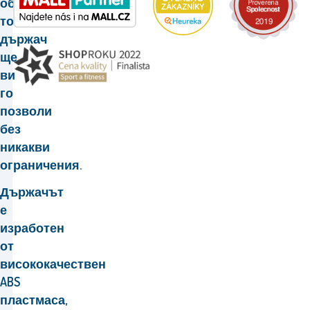
обаждания,
този
държач
ще
ви
го
позволи
без
никакви
ограничения.
Държачът
е
изработен
от
висококачествен
ABS
пластмаса,