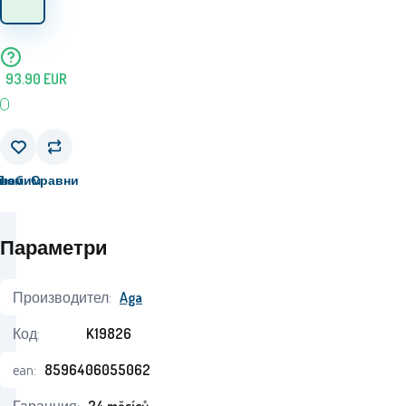
93.90
EUR
вам
Любим
Сравни
Параметри
Производител:
Aga
Код:
K19826
ean:
8596406055062