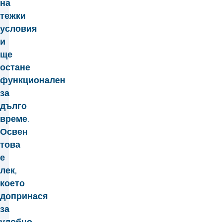
на
тежки
условия
и
ще
остане
функционален
за
дълго
време.
Освен
това
е
лек,
което
допринася
за
удобно