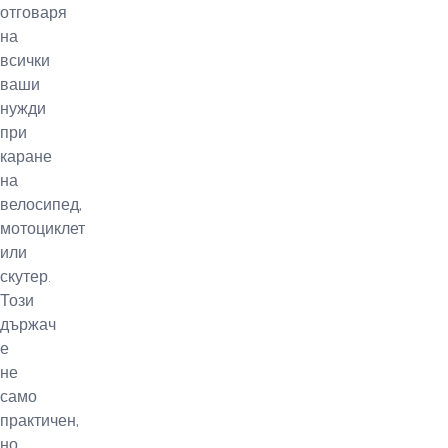
отговаря
на
всички
ваши
нужди
при
каране
на
велосипед,
мотоциклет
или
скутер.
Този
държач
е
не
само
практичен,
но