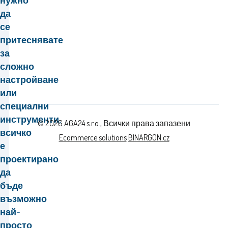
нужно
да
се
притеснявате
за
сложно
настройване
или
специални
инструменти,
© 2026 AGA24 s.r.o., Всички права запазени
всичко
Ecommerce solutions
BINARGON.cz
е
проектирано
да
бъде
възможно
най-
просто