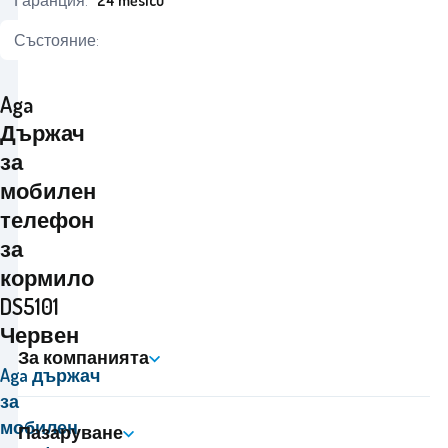
Гаранция:
24 měsíců
Състояние:
Aga
Държач
за
мобилен
телефон
за
кормило
DS5101
Червен
За компанията
Aga държач
за
мобилен
Пазаруване