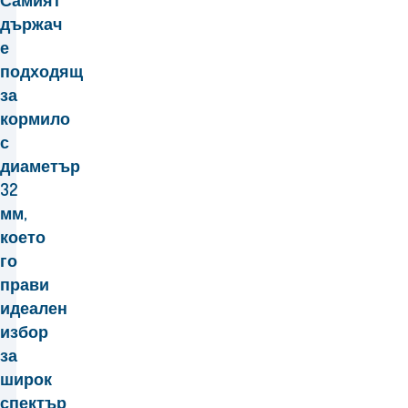
Самият
държач
е
подходящ
за
кормило
с
диаметър
32
мм,
което
го
прави
идеален
избор
за
широк
спектър