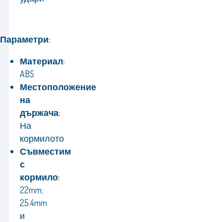
Параметри:
Материал:
ABS
Местоположение
на
държача:
На
кормилото
Съвместим
с
кормило
:
22mm,
25.4mm
и