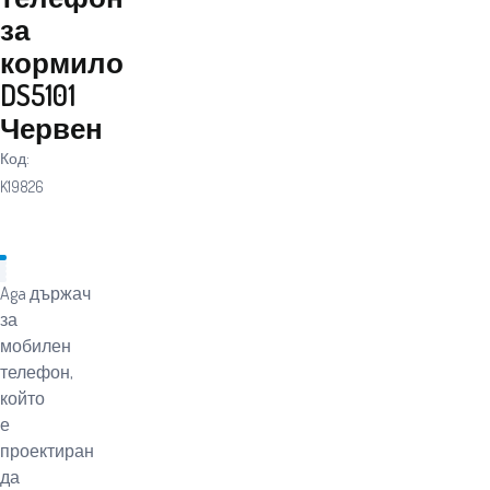
за
кормило
DS5101
Червен
Код:
K19826
Aga държач
за
мобилен
телефон,
който
е
проектиран
да