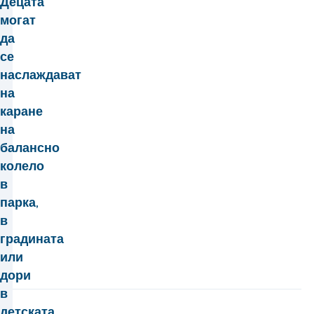
Децата
могат
да
се
наслаждават
на
каране
на
балансно
колело
в
парка,
в
градината
или
дори
в
детската