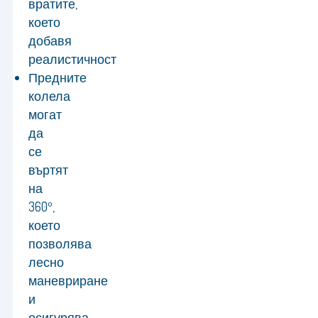
вратите,
което
добавя
реалистичност
Предните
колела
могат
да
се
въртят
на
360º,
което
позволява
лесно
маневриране
и
осигурява