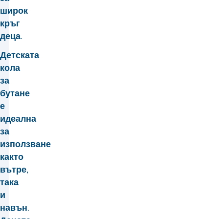
широк
кръг
деца.
Детската
кола
за
бутане
е
идеална
за
използване
както
вътре,
така
и
навън.