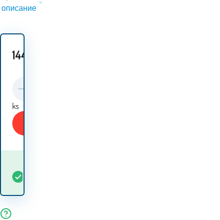
описание
144.60
EUR
ks
Купи
Кога ще получа
В
5+
ks
стоката? 10.08. - 11.08.
наличност