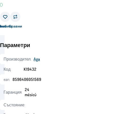
вам
Любим
Сравни
Параметри
Производител:
Aga
Код:
K19432
ean:
8596406051569
24
Гаранция:
měsíců
Състояние: