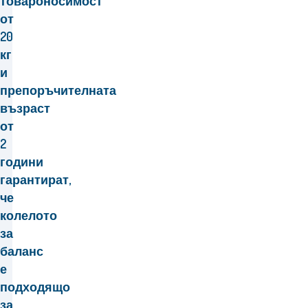
товароносимост
от
20
кг
и
препоръчителната
възраст
от
2
години
гарантират,
че
колелото
за
баланс
е
подходящо
за