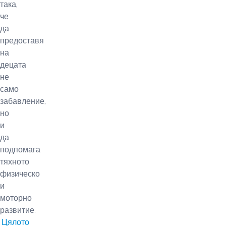
така,
че
да
предоставя
на
децата
не
само
забавление,
но
и
да
подпомага
тяхното
физическо
и
моторно
развитие.
Цялото