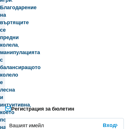
Благодарение
на
въртящите
се
предни
колела,
манипулацията
с
балансиращото
колело
е
лесна
и
интуитивна,
Регистрация за бюлетин
което
позволява
Вход
на