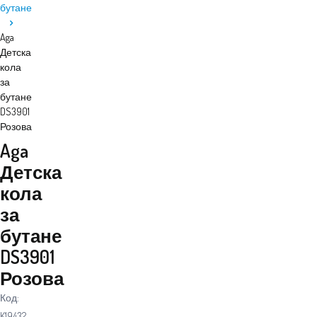
бутане
Aga
Детска
кола
за
бутане
DS3901
Розова
Aga
Детска
кола
за
бутане
DS3901
Розова
Код:
K19432