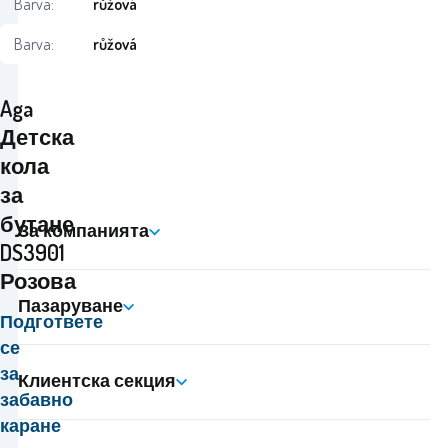
Barva:
růžová
Barva:
růžová
Aga
Детска
кола
за
бутане
За компанията
DS3901
Розова
Пазаруване
Подгответе
се
за
Клиентска секция
забавно
каране