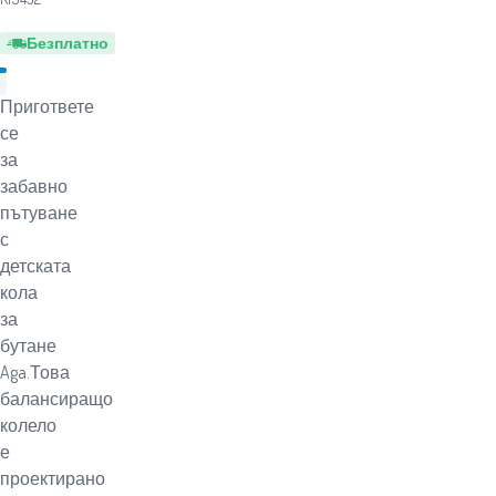
Безплатно
Пригответе
се
за
забавно
пътуване
с
детската
кола
за
бутане
Aga.Това
балансиращо
колело
е
проектирано