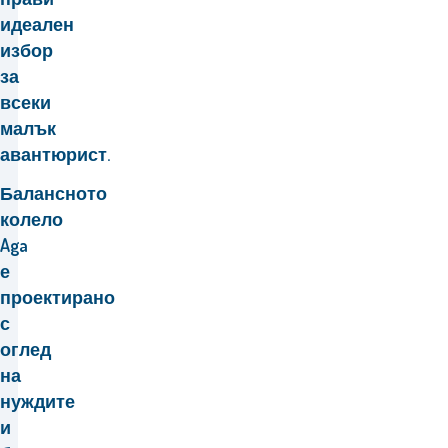
идеален
избор
за
всеки
малък
авантюрист.
Балансното
колело
Aga
е
проектирано
с
оглед
на
нуждите
и