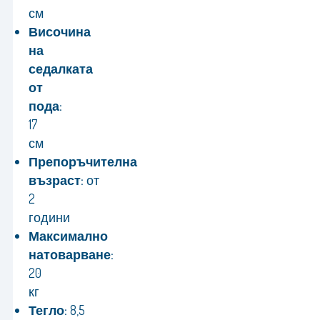
см
Височина
на
седалката
от
пода:
17
см
Препоръчителна
възраст:
от
2
години
Максимално
натоварване:
20
кг
Тегло:
8,5