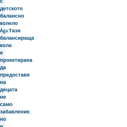
с
детското
балансно
колело
Aga.
Тази
балансираща
кола
е
проектирана
да
предоставя
на
децата
не
само
забавление,
но
и