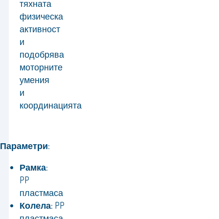
тяхната
физическа
активност
и
подобрява
моторните
умения
и
координацията
Параметри:
Рамка:
PP
пластмаса
Колела:
PP
пластмаса