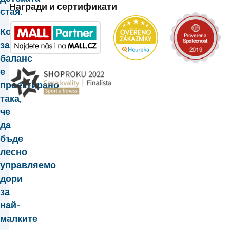
Награди и сертификати
стая.
Колелото
за
баланс
е
проектирано
така,
че
да
бъде
лесно
управляемо
дори
за
най-
малките