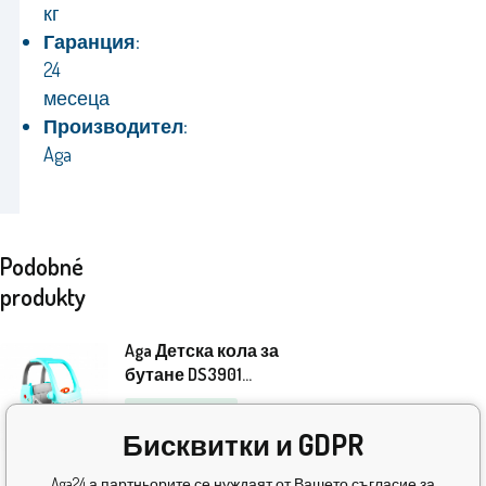
кг
Гаранция:
24
месеца
Производител:
Aga
Podobné
produkty
Aga Детска кола за
бутане DS3901
Синя
Безплатно
173.50
EUR
Бисквитки и GDPR
В
Aga24 а партньорите се нуждаят от Вашето съгласие за