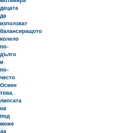
мотивира
децата
да
използват
балансиращото
колело
по-
дълго
и
по-
често.
Освен
това,
липсата
на
под
може
да