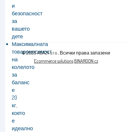
и
безопасност
за
вашето
дете
Максималната
товароносимост
© 2026 AGA24 s.r.o., Всички права запазени
на
Ecommerce solutions
BINARGON.cz
колелото
за
баланс
е
20
кг,
което
е
идеално