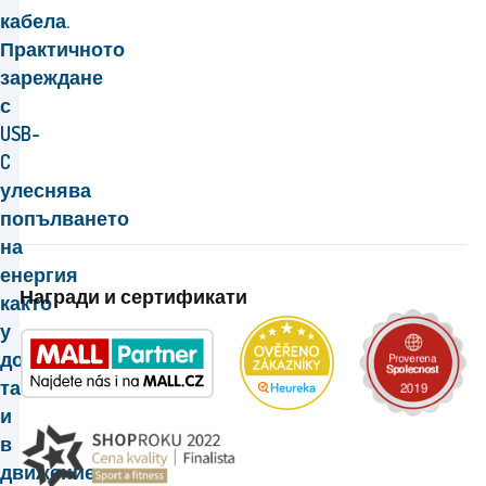
кабела.
Практичното
зареждане
с
USB-
C
улеснява
попълването
на
енергия
Награди и сертификати
както
у
дома,
така
и
в
движение.