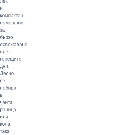
лек
и
компактен
помощник
за
бързо
освежаване
през
горещите
дни.
Лесно
се
побира
в
чанта,
раница
или
кола,
така