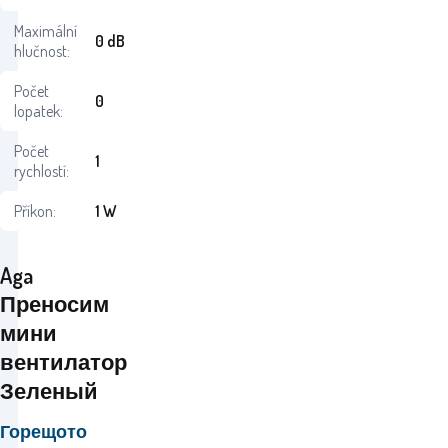
Maximální
0 dB
hlučnost:
Počet
0
lopatek:
Počet
1
rychlostí:
Příkon:
1 W
Aga
Преносим
мини
вентилатор
Зеленый
Горещото