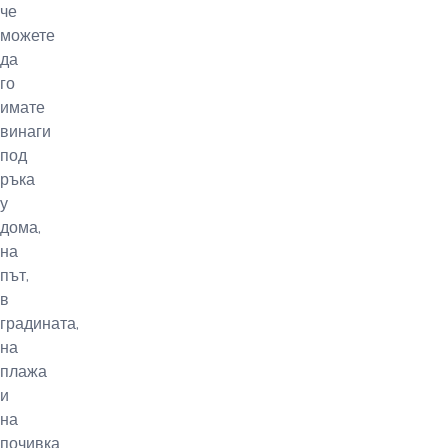
че
можете
да
го
имате
винаги
под
ръка
у
дома,
на
път,
в
градината,
на
плажа
и
на
почивка.