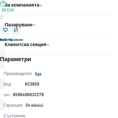
За компанията
96
EUR
Пазаруване
вам
Любим
Сравни
Клиентска секция
Параметри
Производител:
Aga
Код:
K23850
ean:
8596406032278
Гаранция:
24 měsíců
Състояние: