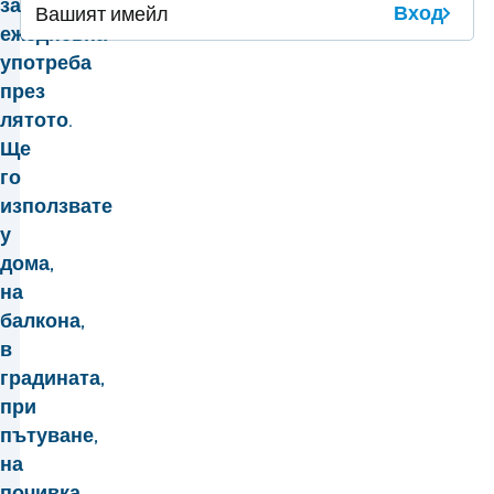
за
Вход
ежедневна
употреба
през
лятото.
Ще
го
използвате
у
дома,
на
балкона,
в
градината,
при
пътуване,
на
почивка,