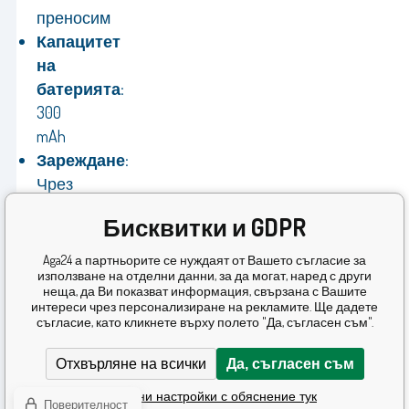
преносим
Капацитет
на
батерията:
300
mAh
Зареждане:
Чрез
USB-
Бисквитки и GDPR
C
Производител:
Aga24 а партньорите се нуждаят от Вашето съгласие за
използване на отделни данни, за да могат, наред с други
Chomik
неща, да Ви показват информация, свързана с Вашите
Гаранция:
интереси чрез персонализиране на рекламите. Ще дадете
съгласие, като кликнете върху полето "Да, съгласен съм".
24
месеца
Отхвърляне на всички
Да, съгласен съм
Подробни настройки с обяснение тук
Поверителност