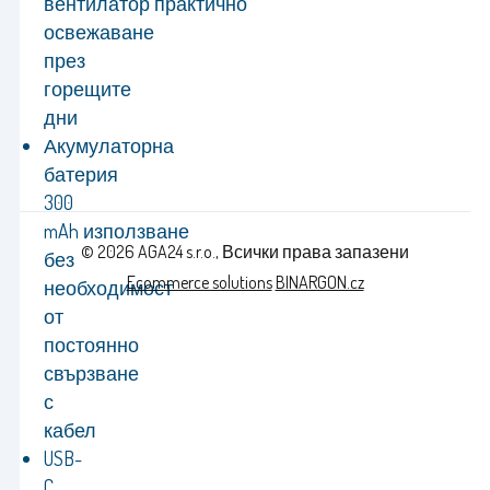
вентилатор практично
освежаване
през
горещите
дни
Акумулаторна
батерия
300
mAh използване
© 2026 AGA24 s.r.o., Всички права запазени
без
Ecommerce solutions
BINARGON.cz
необходимост
от
постоянно
свързване
с
кабел
USB-
C