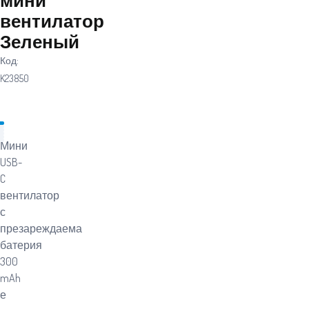
вентилатор
Зеленый
Код:
K23850
Мини
USB-
C
вентилатор
с
презареждаема
батерия
300
mAh
е