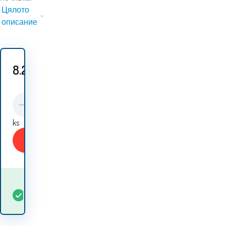
Цялото
описание
8.20
EUR
ks
Купи
Кога ще получа
В
5+
ks
стоката? 13.08. - 14.08.
наличност