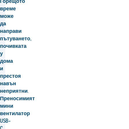
Горещото
време
може
да
направи
пътуването,
почивката
у
дома
и
престоя
навън
неприятни.
Преносимият
мини
вентилатор
USB-
C