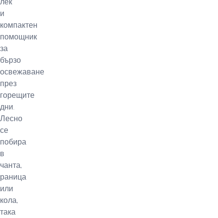
лек
и
компактен
помощник
за
бързо
освежаване
през
горещите
дни.
Лесно
се
побира
в
чанта,
раница
или
кола,
така