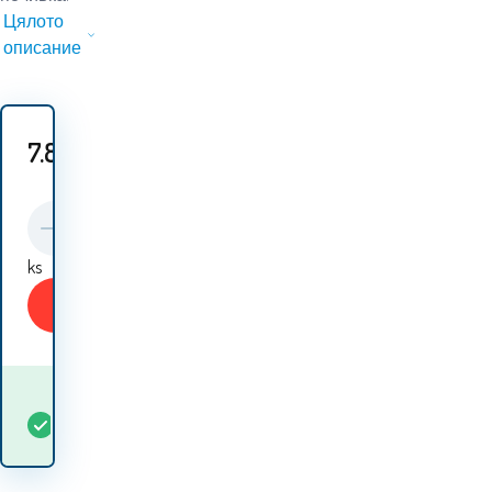
Цялото
описание
7.80
EUR
ks
Купи
Кога ще получа
В
5+
ks
стоката? 13.08. - 14.08.
наличност