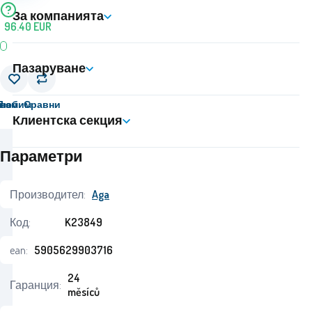
За компанията
96.40
EUR
Пазаруване
вам
Любим
Сравни
Клиентска секция
Параметри
Производител:
Aga
Код:
K23849
ean:
5905629903716
24
Гаранция:
měsíců