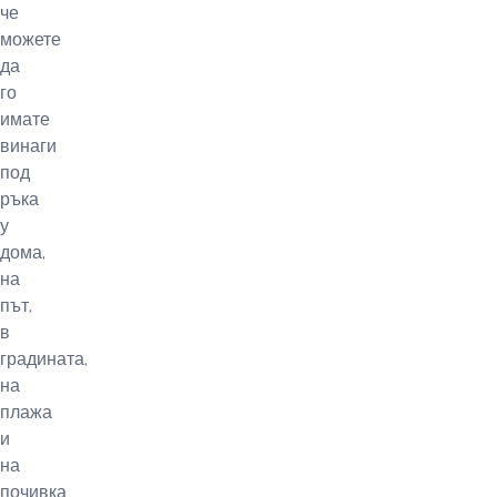
че
можете
да
го
имате
винаги
под
ръка
у
дома,
на
път,
в
градината,
на
плажа
и
на
почивка.