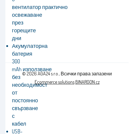
вентилатор практично
освежаване
през
горещите
дни
Акумулаторна
батерия
300
mAh използване
© 2026 AGA24 s.r.o., Всички права запазени
без
Ecommerce solutions
BINARGON.cz
необходимост
от
постоянно
свързване
с
кабел
USB-