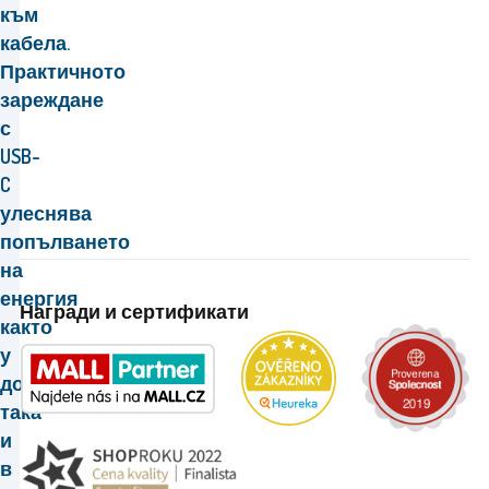
към
кабела.
Практичното
зареждане
с
USB-
C
улеснява
попълването
на
енергия
Награди и сертификати
както
у
дома,
така
и
в