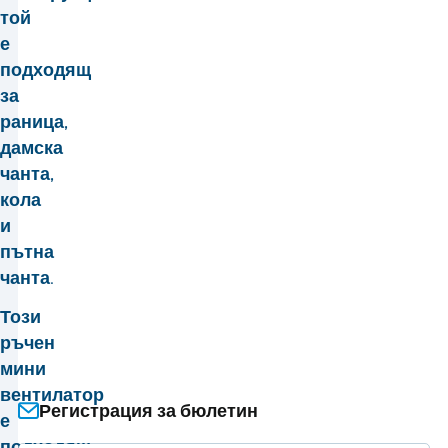
той
е
подходящ
за
раница,
дамска
чанта,
кола
и
пътна
чанта.
Този
ръчен
мини
вентилатор
Регистрация за бюлетин
е
подходящ