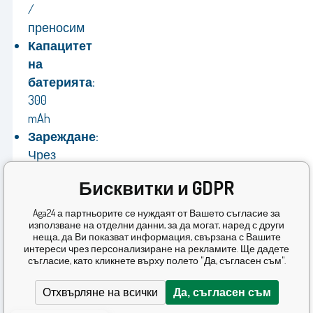
/
преносим
Капацитет
на
батерията:
300
mAh
Зареждане:
Чрез
USB-
Бисквитки и GDPR
C
Производител:
Aga24 а партньорите се нуждаят от Вашето съгласие за
използване на отделни данни, за да могат, наред с други
Chomik
неща, да Ви показват информация, свързана с Вашите
Гаранция:
интереси чрез персонализиране на рекламите. Ще дадете
съгласие, като кликнете върху полето "Да, съгласен съм".
24
месеца
Отхвърляне на всички
Да, съгласен съм