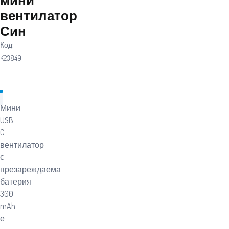
вентилатор
Син
Код:
K23849
Мини
USB-
C
вентилатор
с
презареждаема
батерия
300
mAh
е