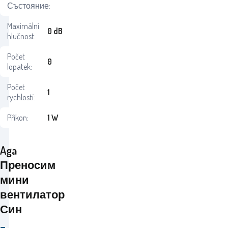
Състояние:
Maximální
0 dB
hlučnost:
Počet
0
lopatek:
Počet
1
rychlostí:
Příkon:
1 W
Aga
Преносим
мини
вентилатор
Син