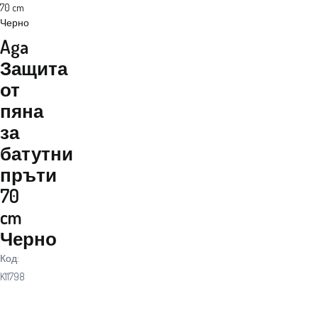
70 cm
Черно
Aga
Защита
от
пяна
за
батутни
пръти
70
cm
Черно
Код:
K11798