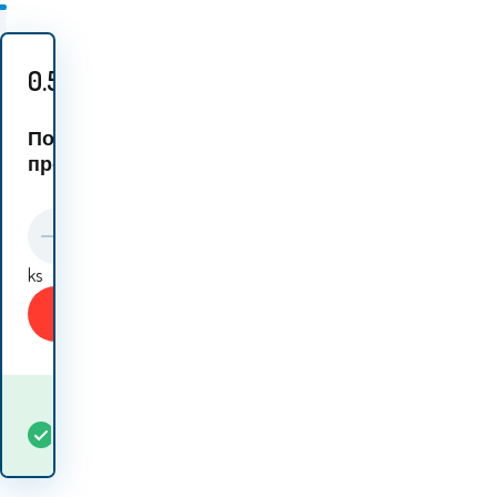
0.50
EUR
Подобни
продукти:
ks
Купи
Кога ще получа
В
5+
ks
стоката? 13.08. - 14.08.
наличност