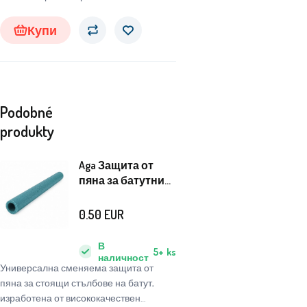
висококачествена поцинкована
стомана.
Купи
Podobné
produkty
Aga Защита от
пяна за батутни
пръти 70 cm
Тъмнозелено
0.50
EUR
В
5+
ks
наличност
Универсална сменяема защита от
пяна за стоящи стълбове на батут,
изработена от висококачествен