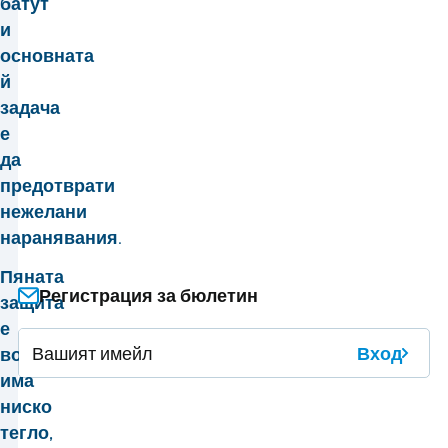
батут
и
основната
й
задача
е
да
предотврати
нежелани
наранявания.
П
яната
Регистрация за бюлетин
защита
е
Вход
водоустойчива,
има
ниско
тегло,