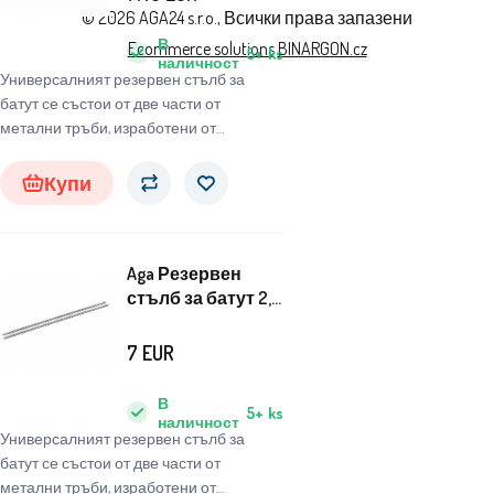
© 2026 AGA24 s.r.o., Всички права запазени
В
Ecommerce solutions
BINARGON.cz
5+
ks
наличност
Универсалният резервен стълб за
батут се състои от две части от
метални тръби, изработени от
висококачествена поцинкована
стомана.
Купи
Aga Резервен
стълб за батут 2,5
см - дължина 205
см
7
EUR
В
5+
ks
наличност
Универсалният резервен стълб за
батут се състои от две части от
метални тръби, изработени от