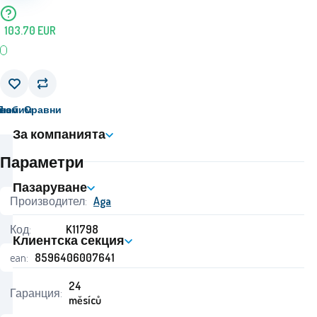
103.70
EUR
вам
Любим
Сравни
За компанията
Параметри
Пазаруване
Производител:
Aga
Код:
K11798
Клиентска секция
ean:
8596406007641
24
Гаранция:
měsíců