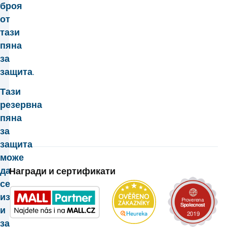
броя
от
тази
пяна
за
защита.
Тази
резервна
пяна
за
защита
може
да
Награди и сертификати
се
използва
и
за