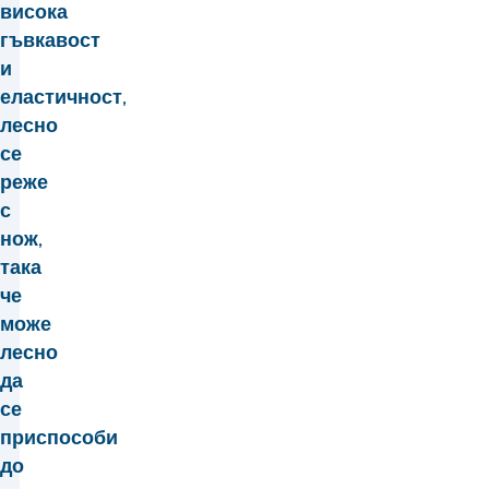
висока
гъвкавост
и
еластичност,
лесно
се
реже
с
нож,
така
че
може
лесно
да
се
приспособи
до