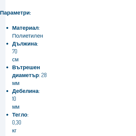
Параметри:
Материал:
Полиетилен
Дължина:
70
см
Вътрешен
диаметър:
28
мм
Дебелина:
10
мм
Тегло:
0,30
кг