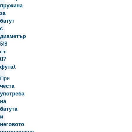
пружина
за
батут
с
диаметър
518
cm
(17
фута).
При
честа
употреба
на
батута
и
неговото
натоварване