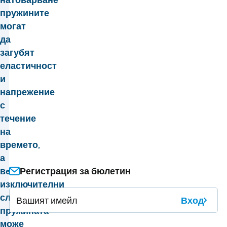
пружините
могат
да
загубят
еластичност
и
напрежение
с
течение
на
времето,
а
Регистрация за бюлетин
в
e
изключителни
случаи
Вход
пружината
може