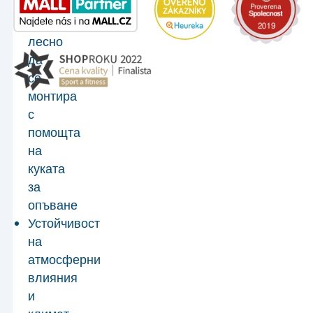
пружина
може
лесно
да
се
монтира
с
помощта
на
куката
за
опъване
Устойчивост
на
атмосферни
влияния
и