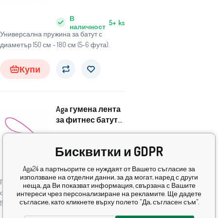
В
5+
ks
наличност
Универсална пружина за батут с
диаметър 150 см - 180 см (5-6 фута).
Купи
Aga гумена лента
за фитнес батут
Pink
1.20
EUR
Бисквитки и GDPR
В
Aga24 а партньорите се нуждаят от Вашето съгласие за
5+
ks
наличност
използване на отделни данни, за да могат, наред с други
Гумена лента за фитнес батут AGA 130
неща, да Ви показват информация, свързана с Вашите
см, както и за батути с диаметър 140 и
интереси чрез персонализиране на рекламите. Ще дадете
съгласие, като кликнете върху полето "Да, съгласен съм".
150 см.