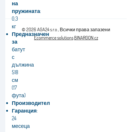
на
пружината
:
0,3
кг
© 2026 AGA24 s.r.o., Всички права запазени
Предназначен
Ecommerce solutions
BINARGON.cz
за
батут
с
дължина
518
см
(17
фута)
Производител
Гаранция
:
24
месеца