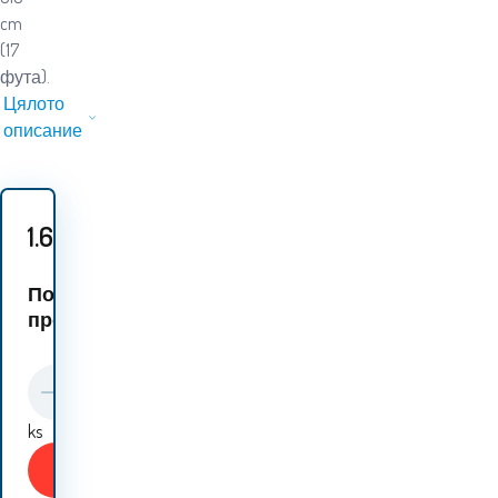
cm
(17
фута).
Цялото
описание
1.60
EUR
Подобни
продукти:
ks
Купи