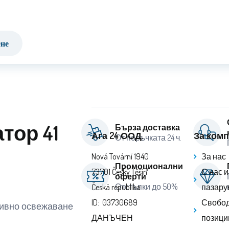
ене
тор 41
Бърза доставка
Ага 24 ООД.
За ком
От поръчката 24 ч.
Nová Tovární 1940
За нас
Промоционални
73701 Český Těšín
С нас 
оферти
Отстъпки до 50%
Česká republika
пазару
ID: 03730689
Свобод
тивно освежаване
ДАНЪЧЕН
позици