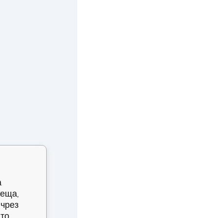
а
неща,
 чрез
ато