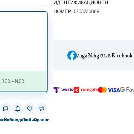
ИДЕНТИФИКАЦИОНЕН
НОМЕР: CZ03730689
/aga24.bg
във Facebook
.08. - 14.08.
питване
Наблюдавам
Любим
Сравни