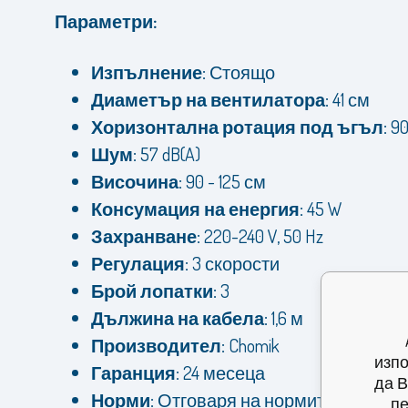
Параметри:
Изпълнение:
Стоящо
Диаметър на вентилатора:
41 см
Хоризонтална ротация под ъгъл:
90
Шум:
57 dB(A)
Височина:
90 - 125 см
Консумация на енергия:
45 W
Захранване:
220-240 V, 50 Hz
Регулация:
3 скорости
Брой лопатки:
3
Дължина на кабела:
1,6 м
Производител:
Chomik
изпо
Гаранция:
24 месеца
да В
Норми:
Отговаря на нормите на ЕС
пе