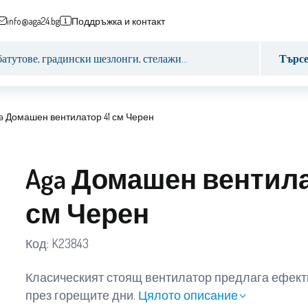
info@aga24.bg
Поддръжка и контакт
Търс
a Домашен вентилатор 41 см Черен
Aga Домашен вентила
см Черен
Код:
K23843
Класическият стоящ вентилатор предлага ефек
през горещите дни.
Цялото описание