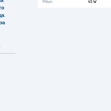
на
Příkon:
45 W
го
ца.
за
.