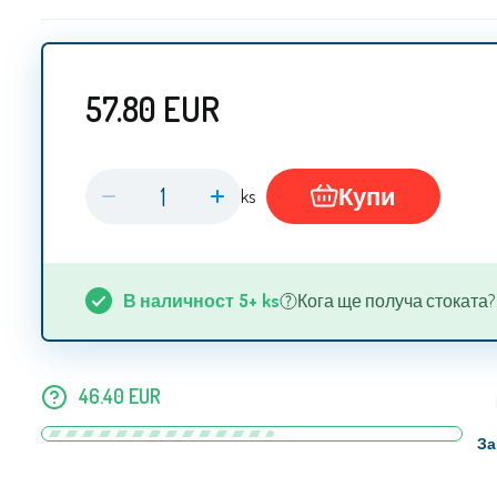
57.80
EUR
Купи
ks
В наличност
5+
ks
Кога ще получа стоката? 13
46.40
EUR
За