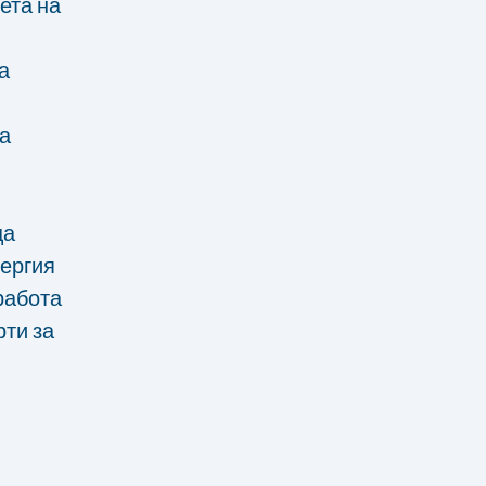
ета на
а
а
ца
нергия
работа
ти за