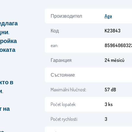
Производител:
Aga
едлага
Код:
K23843
ни.
тройка
ean:
8596406032
оката
Гаранция:
24 měsíců
Състояние:
кто в
Maximální hlučnost:
57 dB
и.
Počet lopatek:
3 ks
т на
Počet rychlostí:
3