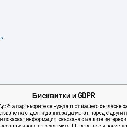
°
Бисквитки и GDPR
Aga24 а партньорите се нуждаят от Вашето съгласие з
лзване на отделни данни, за да могат, наред с други 
и показват информация, свързана с Вашите интереси
рсонализиране на рекламите. Ще дадете съгласие, к