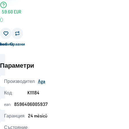
59.60
EUR
вам
Любим
Сравни
Параметри
Производител:
Aga
Код:
K11184
ean:
8596406005937
Гаранция:
24 měsíců
Състояние: