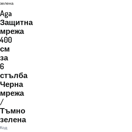
зелена
Aga
Защитна
мрежа
400
см
за
6
стълба
Черна
мрежа
/
Тъмно
зелена
Код: