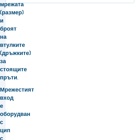
мрежата
(размер)
и
броят
на
втулките
(дръжките)
за
стоящите
пръти.
Мрежестият
вход
е
оборудван
с
цип
с