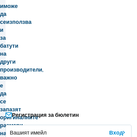
и
може
да
се
използва
и
за
батути
на
други
производители
,
важно
е
да
се
запазят
Регистрация за бюлетин
оригиналните
размери
Вход
на