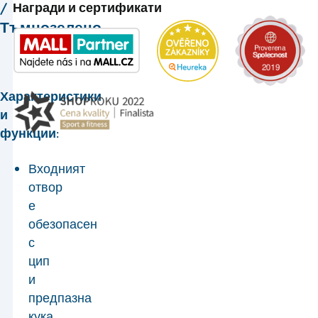
/
Награди и сертификати
Тъмнозелено.
Характеристики
и
функции:
Входният
отвор
е
обезопасен
с
цип
и
предпазна
кука