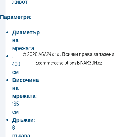
живот
Параметри:
Диаметър
на
мрежата
© 2026 AGA24 s.r.o., Всички права запазени
:
Ecommerce solutions
BINARGON.cz
400
см
Височина
на
мрежата:
165
см
Дръжки:
6
ръкава