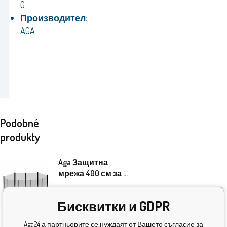
G
Производител:
AGA
Podobné
produkty
Aga Защитна
мрежа 400 см за 8
пръта Черна
мрежа / Черна
30.10
EUR
Бисквитки и GDPR
В
Aga24 а партньорите се нуждаят от Вашето съгласие за
5+
ks