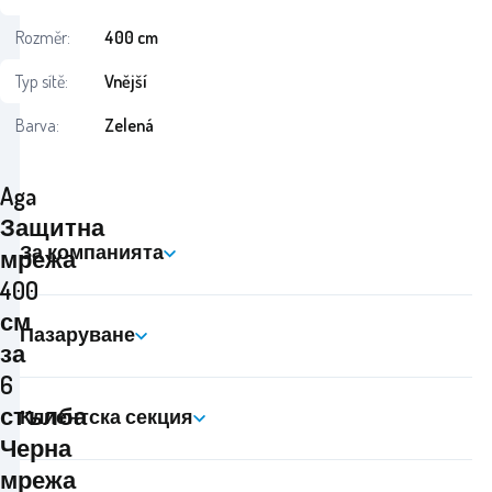
Rozměr:
400 cm
Typ sítě:
Vnější
Barva:
Zelená
Aga
Защитна
За компанията
мрежа
400
см
Пазаруване
за
6
стълба
Клиентска секция
Черна
мрежа