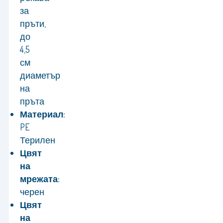
за
пръти,
до
4,5
см
диаметър
на
пръта
Материал:
PE
Терилен
Цвят
на
мрежата:
черен
Цвят
на