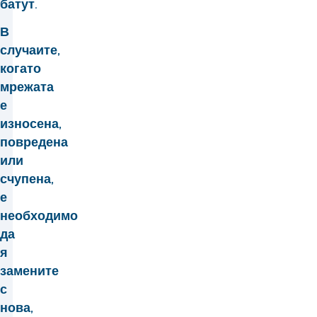
батут.
В
случаите,
когато
мрежата
е
износена,
повредена
или
счупена,
е
необходимо
да
я
замените
с
нова,