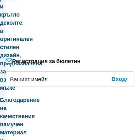
и
кръгло
деколте,
в
оригинален
стилен
дизайн,
Регистрация за бюлетин
предназначена
за
Вход
взискателни
мъже.
Благодарение
на
качествения
памучен
материал