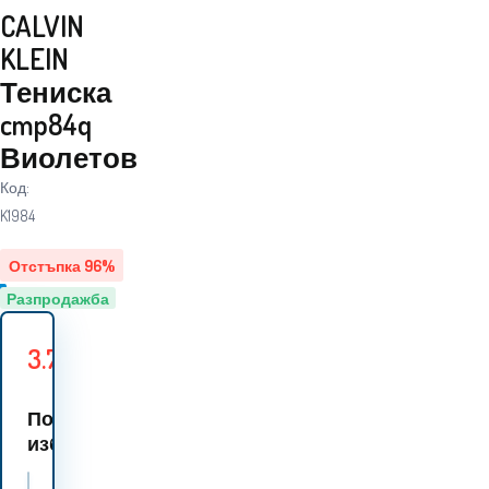
CALVIN
KLEIN
Тениска
cmp84q
Виолетов
Код:
K1984
Отстъпка
96
%
Разпродажба
3.70
EUR
88.30
EUR
Спестявате
84.60
EUR
По
избор 1 вариант: