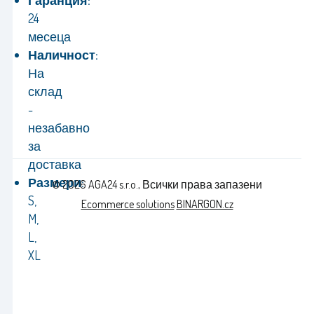
Гаранция:
24
месеца
Наличност:
На
склад
-
незабавно
за
доставка
Размери:
© 2026 AGA24 s.r.o., Всички права запазени
S,
Ecommerce solutions
BINARGON.cz
M,
L,
XL