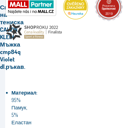
Спецификации
на
тениска
CALVIN
KLEIN
Мъжка
cmp84q
Violet
dl.ръкав.
Материал:
95%
Памук,
5%
Еластан