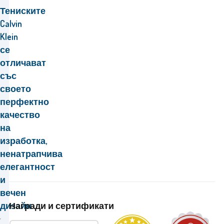
Тениските
Calvin
Klein
се
отличават
със
своето
перфектно
качество
на
изработка,
ненатрапчива
елегантност
и
вечен
Награди и сертификати
дизайн.