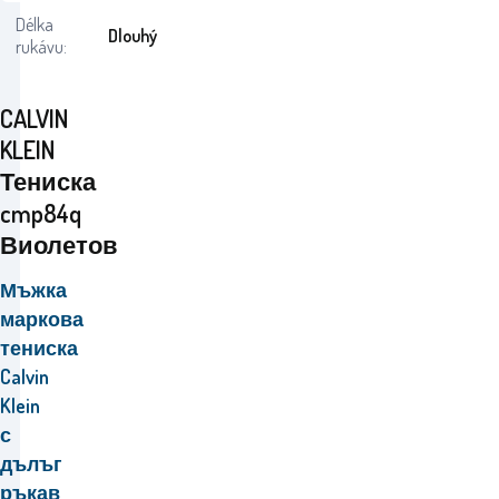
Délka
Dlouhý
rukávu:
CALVIN
KLEIN
Тениска
cmp84q
Виолетов
Мъжка
маркова
тениска
Calvin
Klein
с
дълъг
ръкав