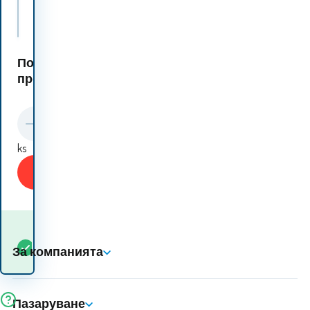
CALVIN KLEIN Тениска cmp84q Виолетов
Подобни
продукти:
ks
Купи
Кога ще получа
В
5+
ks
стоката? 10.08. - 11.08.
За компанията
наличност
Пазаруване