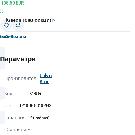
100.50
EUR
Клиентска секция
вам
Любим
Сравни
Параметри
Calvin
Производител:
Klein
Код:
K1984
ean:
1210000019202
Гаранция:
24 měsíců
Състояние: