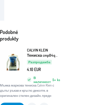
Podobné
produkty
CALVIN KLEIN
Тениска cmp84q
Blanc
Разпродажба
4.10
EUR
В
5+
ks
наличност
Мъжка маркова тениска Calvin Klein с
дълъг ръкав и кръгло деколте, в
оригинален стилен дизайн, предн