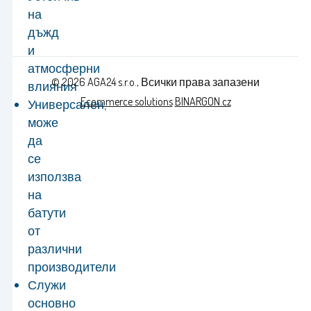
на
дъжд
и
атмосферни
© 2026 AGA24 s.r.o., Всички права запазени
влияния
Ecommerce solutions
BINARGON.cz
Универсален,
може
да
се
използва
на
батути
от
различни
производители
Служи
основно