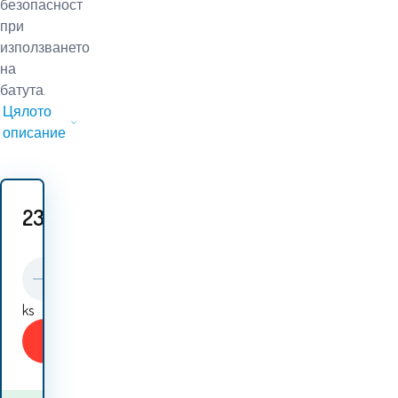
безопасност
при
използването
на
батута.
Цялото
описание
23.90
EUR
ks
Купи