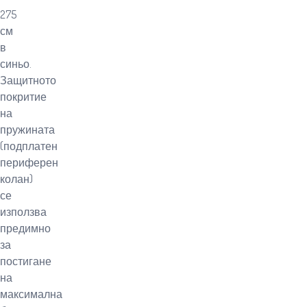
275
см
в
синьо.
Защитното
покритие
на
пружината
(подплатен
периферен
колан)
се
използва
предимно
за
постигане
на
максимална