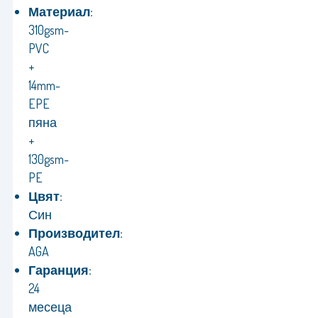
Материал:
310gsm-
PVC
+
14mm-
EPE
пяна
+
130gsm-
PE
Цвят:
Син
Производител:
AGA
Гаранция:
24
месеца