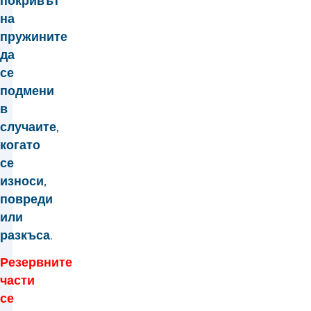
покривът
на
пружините
да
се
подмени
в
случаите,
когато
се
износи,
повреди
или
разкъса.
Резервните
части
се