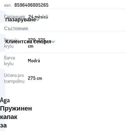
ean:
8596406005265
Гаранция:
24 měsíců
Пазаруване
Състояние:
Rozměr
270-275
Клиентска секция
krytu:
cm
Barva
Modrá
krytu:
Určeno pro
275 cm
trampolínu:
Aga
Пружинен
капак
за