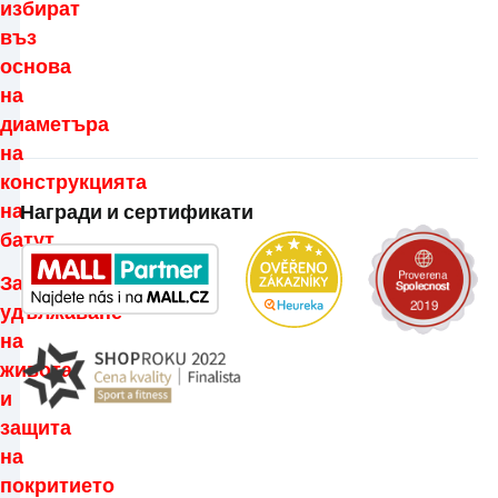
избират
въз
основа
на
диаметъра
на
конструкцията
на
Награди и сертификати
батут.
За
удължаване
на
живота
и
защита
на
покритието