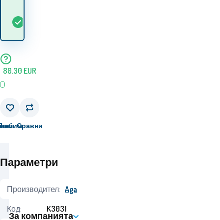
Кога ще получа
В
5+
ks
стоката? 13.08. - 14.08.
наличност
80.30
EUR
вам
Любим
Сравни
Параметри
Производител:
Aga
Код:
K3031
За компанията