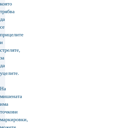
която
трябва
да
се
прицелите
и
стреляте,
за
да
уцелите.
На
мишената
има
точкови
маркировки,
можете