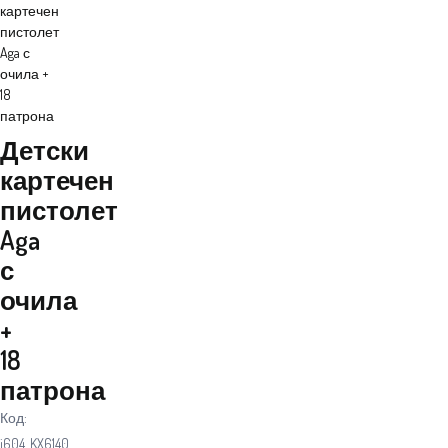
картечен
пистолет
Aga с
очила +
18
патрона
Детски
картечен
пистолет
Aga
с
очила
+
18
патрона
Код:
i604_KX6140