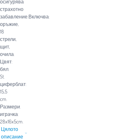
осигурява
страхотно
забавление.Включва:
оръжие,
18
стрели,
щит,
очила.
Цвят:
бял.
St.
циферблат:
15,5
cm.
Размери.
играчка:
28x16x5cm.
Цялото
описание