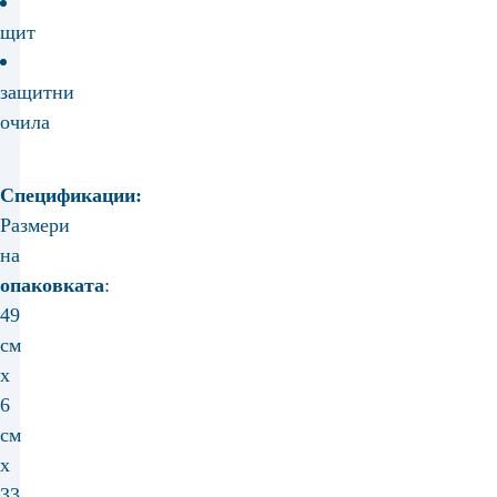
щит
защитни
очила
Спецификации:
Размери
на
опаковката
:
49
см
x
6
см
x
33