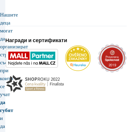
Нашите
деца
могат
да
Награди и сертификати
организират
стрелкови
състезания,
при
които
се
учат
да
губят
и
да