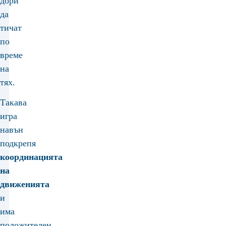
дори
да
тичат
по
време
на
тях.
Такава
игра
навън
подкрепя
координацията
на
движенията
и
има
положителен