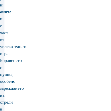
и
очите
и
е
част
от
увлекателната
игра.
Боравенето
с
пушка,
особено
зареждането
на
стрели
в