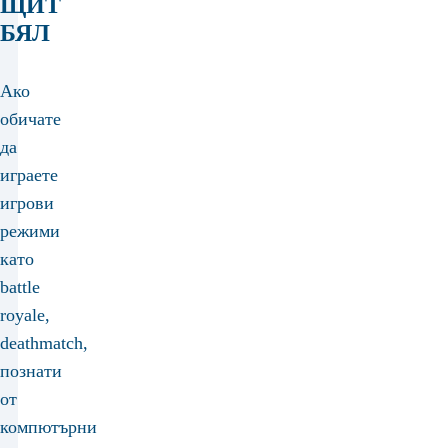
ЩИТ
БЯЛ
Ако
обичате
да
играете
игрови
режими
като
battle
royale,
deathmatch,
познати
от
компютърни