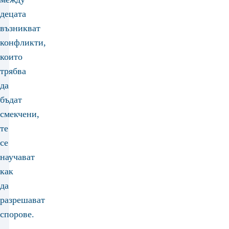
децата
възникват
конфликти,
които
трябва
да
бъдат
смекчени,
те
се
научават
как
да
разрешават
спорове.