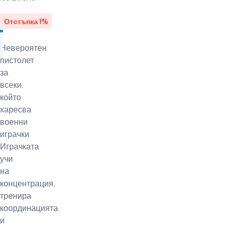
Отстъпка
1
%
Невероятен
пистолет
за
всеки,
който
харесва
военни
играчки.
Играчката
учи
на
концентрация,
тренира
координацията
и