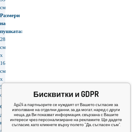
см
Размери
на
пушката:
28
см
x
16
см
x
5
Бисквитки и GDPR
см
Aga24 а партньорите се нуждаят от Вашето съгласие за
Среден
използване на отделни данни, за да могат, наред с други
диаметър
неща, да Ви показват информация, свързана с Вашите
интереси чрез персонализиране на рекламите. Ще дадете
на
съгласие, като кликнете върху полето "Да, съгласен съм".
диска: