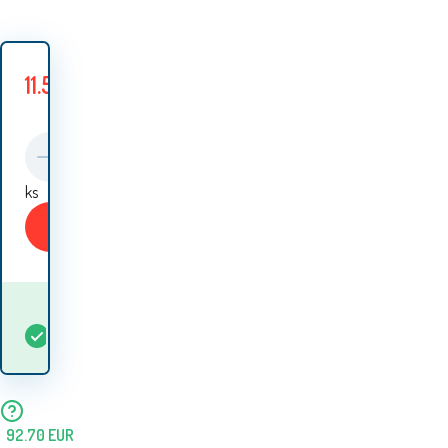
11.50
EUR
11.60
EUR
Спестявате
0.10
EUR
ks
Купи
Кога ще получа
В
5+
ks
стоката? 13.08. - 14.08.
наличност
92.70
EUR