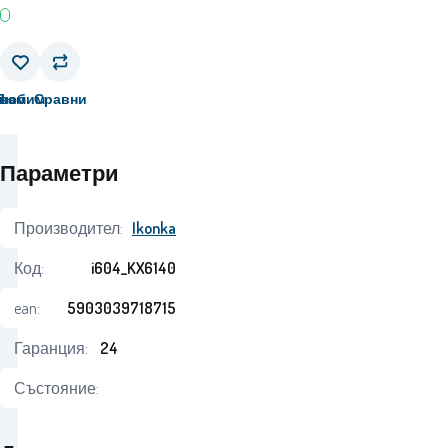
вам
Любим
Сравни
Параметри
Производител:
Ikonka
Код:
i604_KX6140
ean:
5903039718715
Гаранция:
24
Състояние: