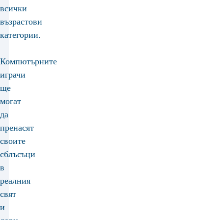
всички
възрастови
категории.
Компютърните
играчи
ще
могат
да
пренасят
своите
сблъсъци
в
реалния
свят
и