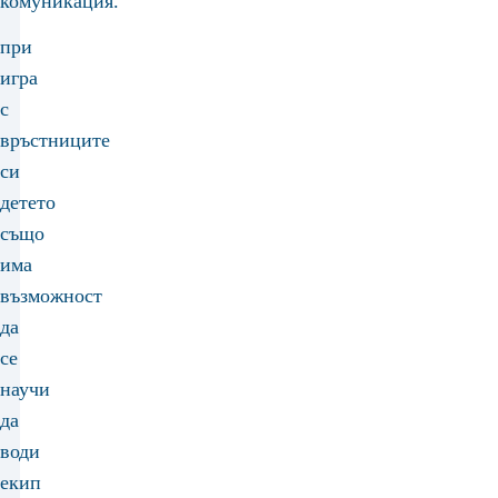
комуникация.
при
игра
с
връстниците
си
детето
също
има
възможност
да
се
научи
да
води
екип