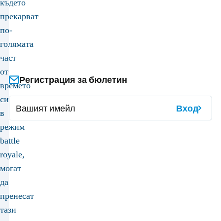
където
прекарват
по-
голямата
част
от
Регистрация за бюлетин
времето
си
Вход
в
режим
battle
royale,
могат
да
пренесат
тази