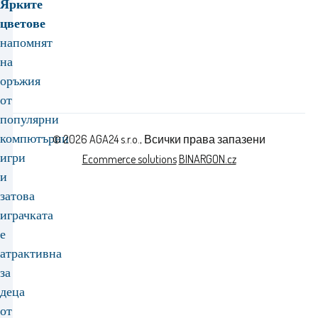
Ярките
цветове
напомнят
на
оръжия
от
популярни
компютърни
© 2026 AGA24 s.r.o., Всички права запазени
игри
Ecommerce solutions
BINARGON.cz
и
затова
играчката
е
атрактивна
за
деца
от