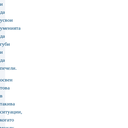
и
да
усвои
уменията
да
губи
и
да
печели.
освен
това
в
такива
ситуации,
когато
между