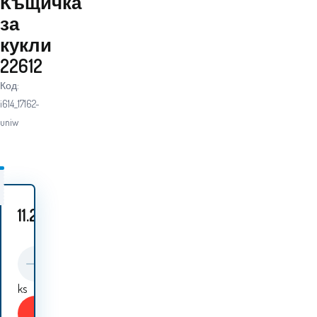
Къщичка
за
кукли
22612
Код:
i614_17162-
uniw
11.20
EUR
ks
Купи