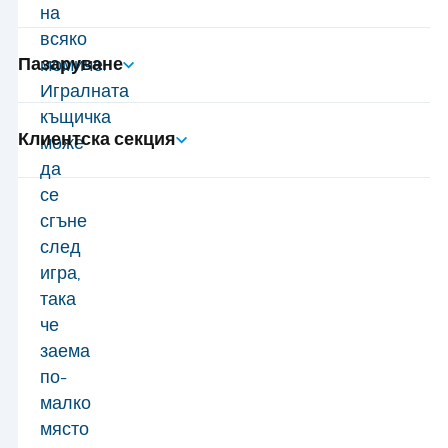
на
всяко
Пазаруване
момиче.
Игралната
къщичка
Клиентска секция
може
да
се
сгъне
след
игра,
така
че
заема
по-
малко
място