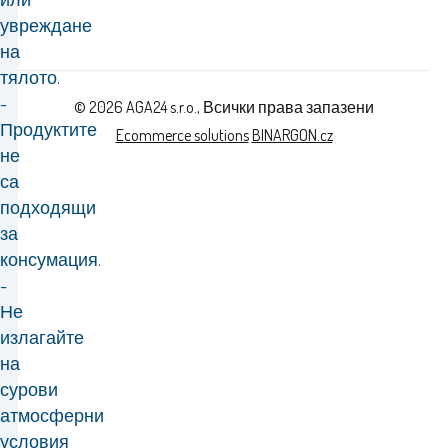
увреждане
на
тялото.
-
© 2026 AGA24 s.r.o., Всички права запазени
Продуктите
Ecommerce solutions
BINARGON.cz
не
са
подходящи
за
консумация.
-
Не
излагайте
на
сурови
атмосферни
условия