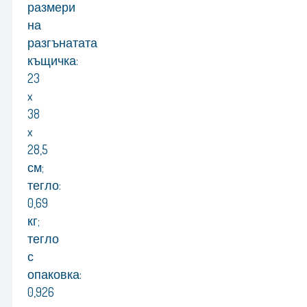
размери
на
разгънатата
къщичка:
23
x
38
x
28,5
см;
тегло:
0,69
кг;
тегло
с
опаковка:
0,926