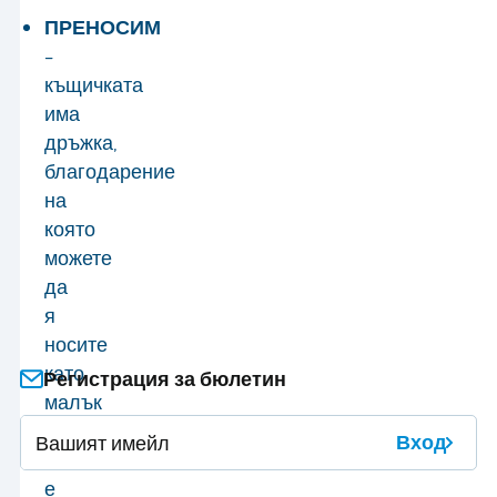
ПРЕНОСИМ
–
къщичката
има
дръжка,
благодарение
на
която
можете
да
я
носите
като
Регистрация за бюлетин
малък
куфар.
Вход
Това
е