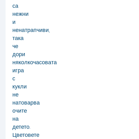
са
нежни
и
ненатрапчиви,
така
че
дори
няколкочасовата
игра
с
кукли
не
натоварва
очите
на
детето.
Цветовете