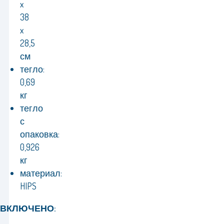
x
38
x
28,5
см
тегло:
0,69
кг
тегло
с
опаковка:
0,926
кг
материал:
HIPS
ВКЛЮЧЕНО: