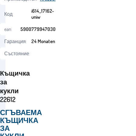
i614_17162-
Код:
uniw
ean:
5900779947030
Гаранция:
24 Monaten
Състояние:
Къщичка
за
кукли
22612
СГЪВАЕМА
КЪЩИЧКА
ЗА
КУКЛИ