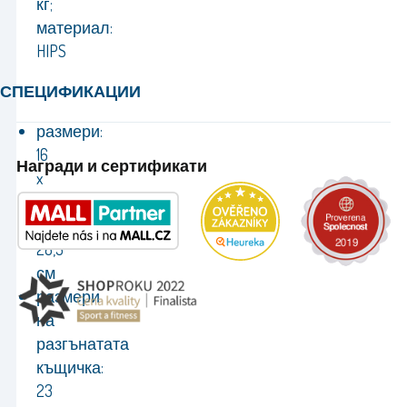
кг;
материал:
HIPS
СПЕЦИФИКАЦИИ
размери:
16
Награди и сертификати
x
18
x
28,5
см
размери
на
разгънатата
къщичка:
23