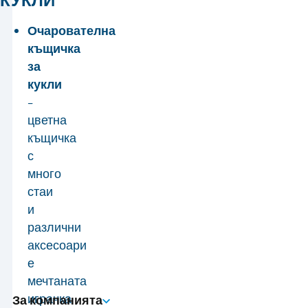
Очарователна
къщичка
за
кукли
–
цветна
къщичка
с
много
стаи
и
различни
аксесоари
е
мечтаната
играчка
За компанията