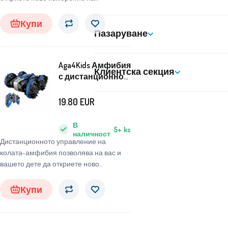
забавлението
Купи
Пазаруване
Aga4Kids Амфибия
Клиентска секция
с дистанционно
управление
MR1406
19.80
EUR
В
5+
ks
наличност
Дистанционното управление на
колата-амфибия позволява на вас и
вашето дете да откриете ново
измерение на забавлението. Просто
вземете дистанционното и
Купи
забавлението може да започне.