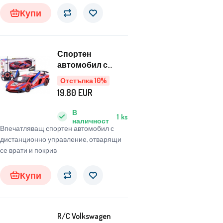
настрани и преодолява трудни
Купи
повърхности. Той има светлинни и
звукови ефекти. Три опции за
управление. Време за пътуване: до 20
Спортен
минути. Размери: 38x22x9 cm.
автомобил с
дистанционно
Отстъпка 10%
управление
19.80
EUR
RC0501
В
1
ks
наличност
Впечатляващ спортен автомобил с
дистанционно управление, отварящи
се врати и покрив
Купи
R/C Volkswagen