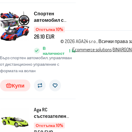
Спортен
автомобил с
отварящи се
Отстъпка 10%
врати и
26.10
EUR
дистанционно
© 2026 AGA24 s.r.o., Всички права 
управление
В
Ecommerce solutions
BINARGON
1
ks
RC0583
наличност
Бърз спортен автомобил, управляван
от дистанционно управление с
формата на волан
Купи
Aga RC
състезателен
автомобил с
Отстъпка 10%
дистанционно