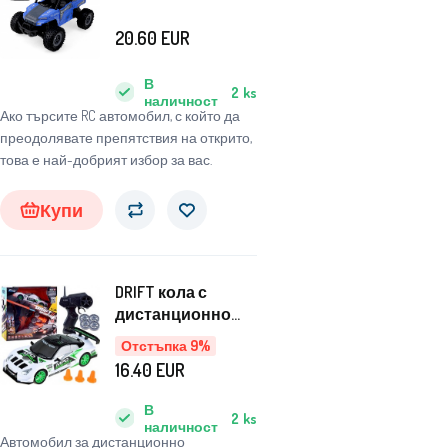
управление на
офроуд кола Blue
20.60
EUR
В
2
ks
наличност
Ако търсите RC автомобил, с който да
преодолявате препятствия на открито,
това е най-добрият избор за вас.
Купи
DRIFT кола с
дистанционно
управление
Отстъпка 9%
RC0506
16.40
EUR
В
2
ks
наличност
Автомобил за дистанционно