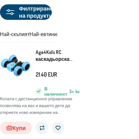
Филтриране
на продукти
Най-скъпият
Най-евтиният
Препоръчваме
Aga4Kids RC
каскадьорска
кола MR1377
21.40
EUR
В
5+
ks
наличност
Колата с дистанционно управление
позволява на вас и вашето дете да
откриете ново измерение на
забавлението
Купи