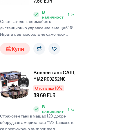
7.50
EUR
управление 1:18
В
1
ks
наличност
Състезателен автомобил с
дистанционно управление в мащаб 1:18.
Играта с автомобила не само носи
много забавление, но и тренира
сръчността на ръцете. Цвят: червен.
Купи
Възраст: 6+. Размери: 23,5 cm x 10 cm x 5
cm.
Военен танк САЩ
M1A2 RC0252MO
Отстъпка 10%
89.60
EUR
В
1
ks
наличност
Страхотен танк в мащаб 1:20, добре
оборудван американски M1A2 Танковете
са превъзходно възпроизвед