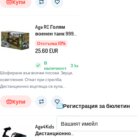
Купи
да започне.
Aga RC Голям
военен танк 9995
2.4 GHz пясък
Отстъпка 10%
25.60
EUR
В
3
ks
наличност
Шофиране във всички посоки. Звуци,
осветление. Откат при стрелба.
Дистанционно въртяща се кула.
Резервоар в 2 цвята и може да се бори
в инфрачервена светлина. Захранване:
Купи
Регистрация за бюлетин
акумулаторна Ni-Cd батерия 7,2 V 700
mAh, 9V батерия. Размери: 47x20,5x18,5
cm.
Aga4Kids
Дистанционно