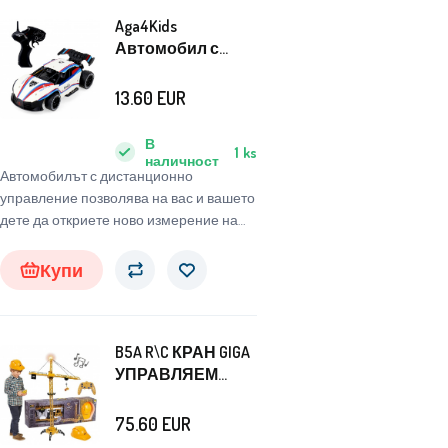
Aga4Kids
Автомобил с
дистанционно
управление
13.60
EUR
Полиция Бял
В
1
ks
наличност
Автомобилът с дистанционно
управление позволява на вас и вашето
дете да откриете ново измерение на
забавлението. Просто вземете
дистанционното и забавлението може
Купи
да започне.
B5A R\C КРАН GIGA
УПРАВЛЯЕМ
КРАН +КАСКА
75.60
EUR