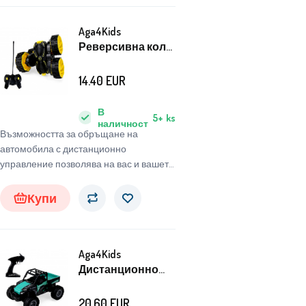
Aga4Kids
Реверсивна кола
с дистанционно
управление
14.40
EUR
Жълта
В
5+
ks
наличност
Възможността за обръщане на
автомобила с дистанционно
управление позволява на вас и вашето
дете да откриете ново измерение на
забавлението. Просто вземете
Купи
дистанционното и забавлението може
да започне.
Aga4Kids
Дистанционно
управление на
офроуд
20.60
EUR