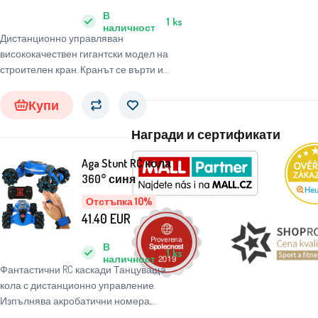
В
1
ks
наличност
Дистанционно управляван
висококачествен гигантски модел на
строителен кран. Кранът се върти и
спуска
Купи
Награди и сертификати
Aga Stunt RC кола
360° синя
Отстъпка 10%
41.40
EUR
В
1
ks
наличност
Фантастични RC каскади Танцуваща
кола с дистанционно управление.
Изпълнява акробатични номера,
променя формата си, движи се