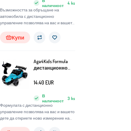
В
4
ks
наличност
Възможността за обръщане на
автомобила с дистанционно
управление позволява на вас и вашето
дете да откриете ново измерение на
забавлението. Просто вземете
Купи
дистанционното и забавлението може
да започне.
Aga4Kids Formula
дистанционно
управление Blue
14.40
EUR
В
3
ks
наличност
Формулата с дистанционно
управление позволява на вас и вашето
дете да откриете ново измерение на
забавлението. Просто вземете
дистанционното и забавлението може