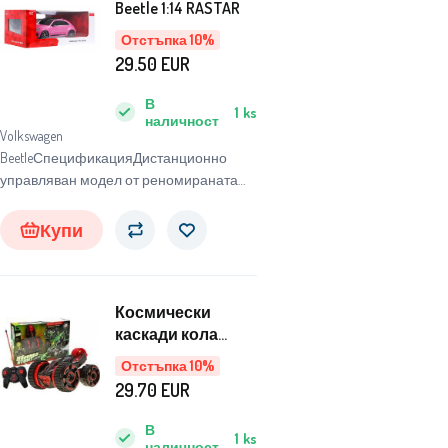
Beetle 1:14 RASTAR
Отстъпка 10%
29.50
EUR
В
1
ks
наличност
Volkswagen
BeetleСпецификацияДистанционно
управляван модел от реномираната
марка RASTAR, изработен с
Купи
Космически
каскади кола
дистанционно
Отстъпка 10%
управление
29.70
EUR
RC0350
В
1
ks
наличност