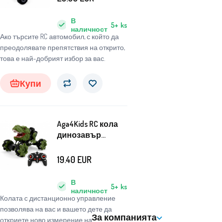
автомобил Зелен
В
5+
ks
наличност
Ако търсите RC автомобил, с който да
преодолявате препятствия на открито,
това е най-добрият избор за вас.
Купи
Aga4Kids RC кола
динозавър
зелена
19.40
EUR
В
5+
ks
наличност
Колата с дистанционно управление
позволява на вас и вашето дете да
За компанията
откриете ново измерение на