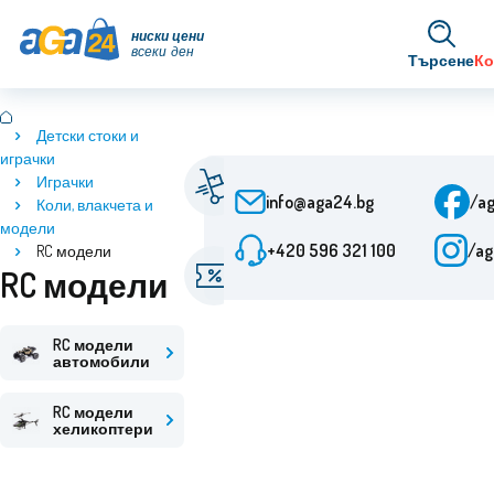
ниски цени
всеки ден
Търсене
К
Детски стоки и
играчки
Бърза доставка
Играчки
От поръчката 24 ч.
info@aga24.bg
/a
Коли, влакчета и
модели
+420 596 321 100
/a
RC модели
Промоционални
RC модели
оферти
Отстъпки до 50%
RC модели
автомобили
RC модели
хеликоптери