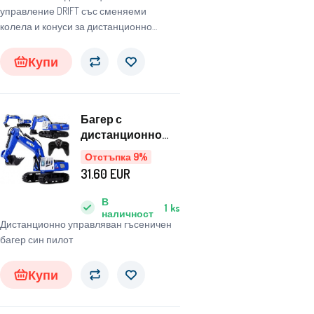
управление DRIFT със сменяеми
колела и конуси за дистанционно
управление
Купи
Багер с
дистанционно
управление
Отстъпка 9%
Caterpillar RC0593
31.60
EUR
В
1
ks
наличност
Дистанционно управляван гъсеничен
багер син пилот
Купи