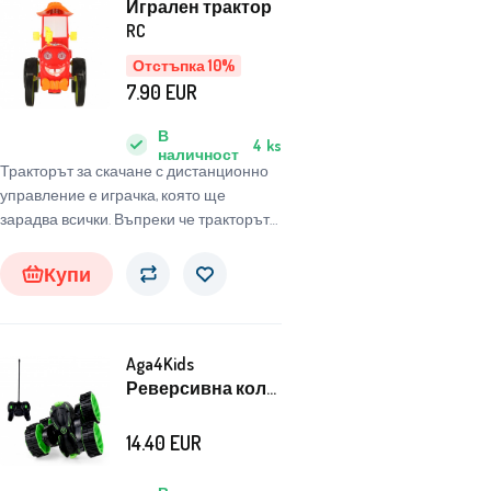
Игрален трактор
RC
Отстъпка 10%
7.90
EUR
В
4
ks
наличност
Тракторът за скачане с дистанционно
управление е играчка, която ще
зарадва всички. Въпреки че тракторът
има колела, той предпочита да
подскача щастливо в такт с музиката.
Купи
Играчката осигурява много забавление
и развива ръчните умения на детето.
Материал: пластмаса. Трактор:
Aga4Kids
17x15x13cm
Реверсивна кола
с дистанционно
управление
14.40
EUR
Зелена