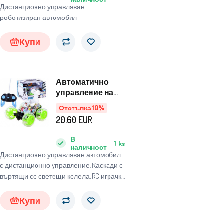
Дистанционно управляван
роботизиран автомобил
Купи
Автоматично
управление на
каскади Графити
Отстъпка 10%
RC0480
20.60
EUR
В
1
ks
наличност
Дистанционно управляван автомобил
с дистанционно управление. Каскади с
въртящи се светещи колела, RC играчка
с дистанционно управление
Купи