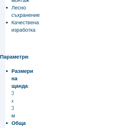
монтаж
Лесно
съхранение
Качествена
изработка
Параметри:
Размери
на
щанда:
3
x
3
м
Обща