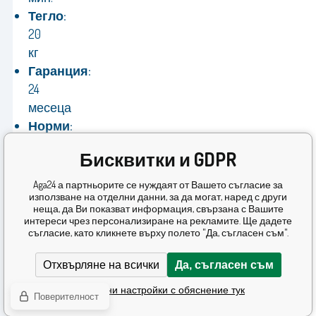
Тегло:
20
кг
Гаранция:
24
месеца
Норми:
Отговаря
Бисквитки и GDPR
на
директивите
Aga24 а партньорите се нуждаят от Вашето съгласие за
използване на отделни данни, за да могат, наред с други
на
неща, да Ви показват информация, свързана с Вашите
ЕС.
интереси чрез персонализиране на рекламите. Ще дадете
съгласие, като кликнете върху полето "Да, съгласен съм".
CE
сертификат
Отхвърляне на всички
Да, съгласен съм
Подробни настройки с обяснение тук
Поверителност