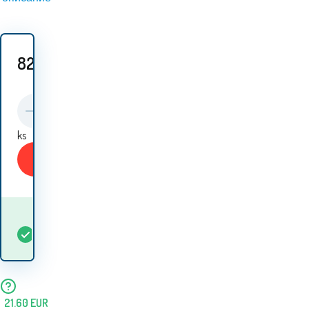
82.60
EUR
ks
Купи
Кога ще получа
В
5+
ks
стоката? 10.08. - 11.08.
наличност
21.60
EUR