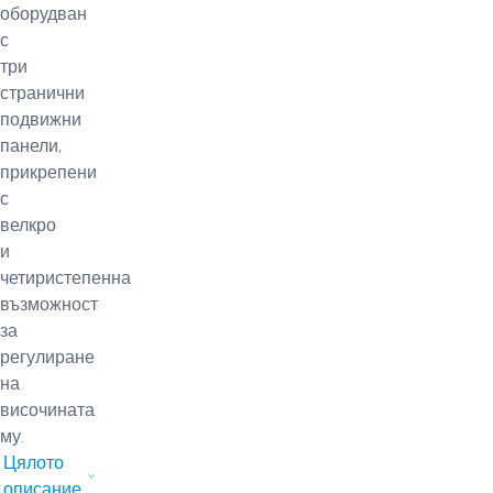
оборудван
с
три
странични
подвижни
панели,
прикрепени
с
велкро
и
четиристепенна
възможност
за
регулиране
на
височината
му.
Цялото
описание