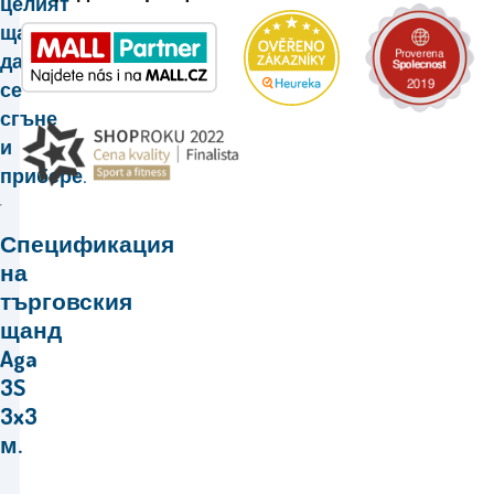
целият
щанд
да
се
сгъне
и
прибере.
Спецификация
на
търговския
щанд
Aga
3S
3x3
м.