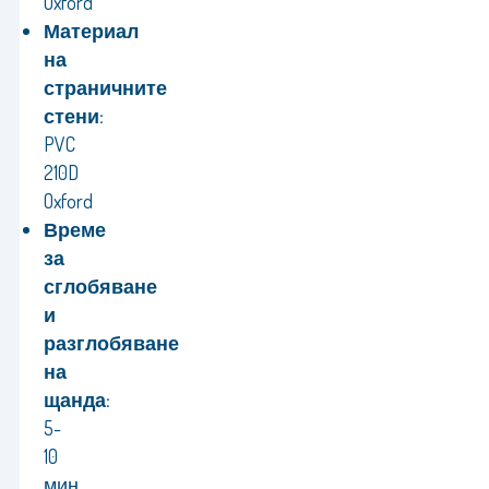
Oxford
Материал
на
страничните
стени:
PVC
210D
Oxford
Време
за
сглобяване
и
разглобяване
на
щанда:
5-
10
мин.