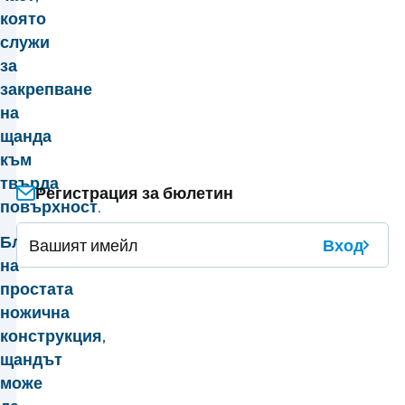
която
служи
за
закрепване
на
щанда
към
твърда
Регистрация за бюлетин
повърхност.
Благодарение
Вход
на
простата
ножична
конструкция,
щандът
може