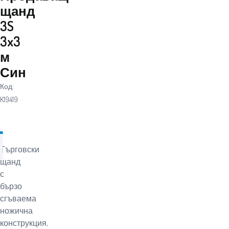
щанд
3S
3x3
м
Син
Код:
K19419
Търговски
щанд
с
бързо
сгъваема
ножична
конструкция,