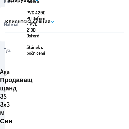
Barva:
modrá
PVC 420D
PU Oxford
Клиентска секция
Materiál:
/ PVC
210D
Oxford
Stánek s
Typ:
bočnicemi
Aga
Продаващ
щанд
3S
3x3
м
Син