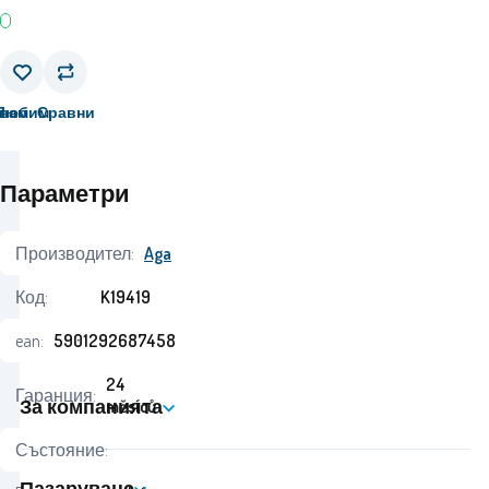
вам
Любим
Сравни
Параметри
Производител:
Aga
Код:
K19419
ean:
5901292687458
24
Гаранция:
За компанията
měsíců
Състояние:
Пазаруване