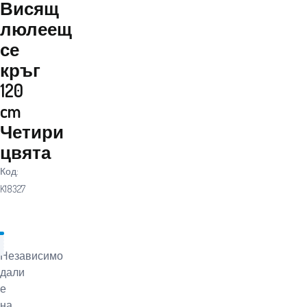
Висящ
люлеещ
се
кръг
120
cm
Четири
цвята
Код:
K18327
Независимо
дали
е
на