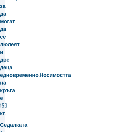
за
да
могат
да
се
люлеят
и
две
деца
едновременно.Носимостта
на
кръга
е
150
кг.
Седалката