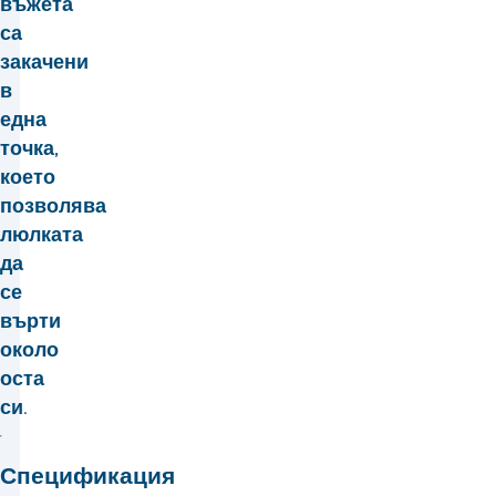
въжета
са
закачени
в
една
точка,
което
позволява
люлката
да
се
върти
около
оста
си.
Спецификация