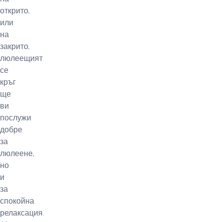
открито,
или
на
закрито,
люлеещият
се
кръг
ще
ви
послужи
добре
за
люлеене,
но
и
за
спокойна
релаксация.