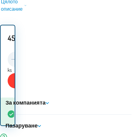
Цялото
описание
45
EUR
ks
Купи
За компанията
Кога ще получа
В
3
ks
стоката? 10.08. - 11.08.
наличност
Пазаруване