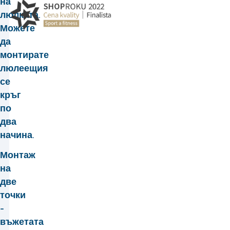
на
люлката.
Можете
да
монтирате
люлеещия
се
кръг
по
два
начина.
Монтаж
на
две
точки
-
въжетата