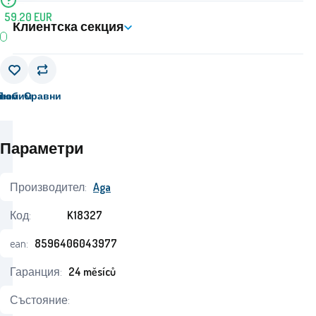
59.20
EUR
Клиентска секция
вам
Любим
Сравни
Параметри
Производител:
Aga
Код:
K18327
ean:
8596406043977
Гаранция:
24 měsíců
Състояние: