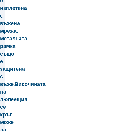
е
изплетена
с
въжена
мрежа,
металната
рамка
също
е
защитена
с
въже.Височината
на
люлеещия
се
кръг
може
да