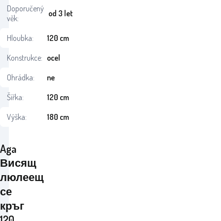
Doporučený
od 3 let
věk:
Hloubka:
120 cm
Konstrukce:
ocel
Ohrádka:
ne
Šířka:
120 cm
Výška:
180 cm
Aga
Висящ
люлеещ
се
кръг
120