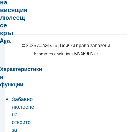
на
висящия
люлеещ
се
кръг
Aga.
© 2026 AGA24 s.r.o., Всички права запазени
Ecommerce solutions
BINARGON.cz
Характеристики
и
функции:
Забавно
люлеене
на
открито
за