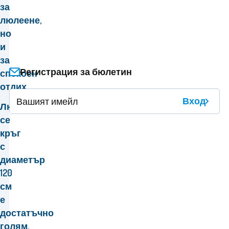
за
люлеене,
но
и
за
Регистрация за бюлетин
спокоен
отдих.
Вход
Люлеещият
се
кръг
с
диаметър
120
см
е
достатъчно
голям,