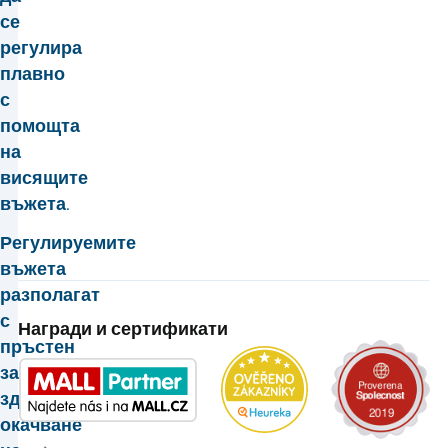
се
регулира
плавно
с
помощта
на
висящите
въжета.
Регулируемите
въжета
разполагат
с
Награди и сертификати
пръстен
за
здраво
окачване