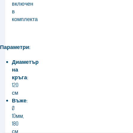
включен
в
комплекта
Параметри:
Диаметър
на
кръга:
120
см
Въже:
Ø
10мм,
180
см